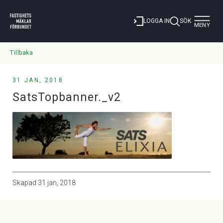
Toggle
LOGGA IN
SÖK
MENY
navigat
Tillbaka
31 JAN, 2018
SatsTopbanner._v2
Skapad
31 jan, 2018