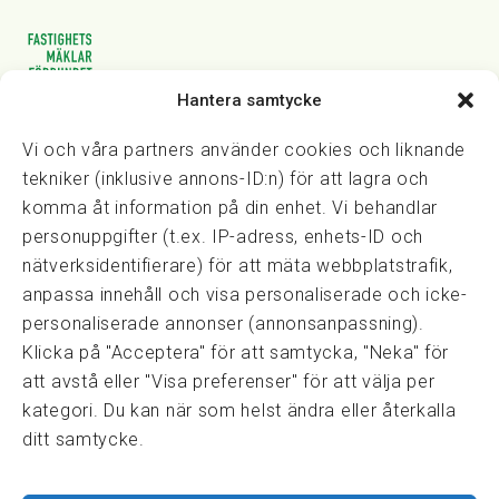
Hantera samtycke
Vasagatan 28, 111 20 Stockholm
08-82 14 30
kansli@fmf.se
Vi och våra partners använder cookies och liknande
tekniker (inklusive annons-ID:n) för att lagra och
komma åt information på din enhet. Vi behandlar
personuppgifter (t.ex. IP-adress, enhets-ID och
Snabblänkar
nätverksidentifierare) för att mäta webbplatstrafik,
Prisexempel
anpassa innehåll och visa personaliserade och icke-
Medarbetare
personaliserade annonser (annonsanpassning).
Policies & integritet
Klicka på "Acceptera" för att samtycka, "Neka" för
Information om Cookie-hantering och Google Analytics
att avstå eller "Visa preferenser" för att välja per
Integritetspolicy
kategori. Du kan när som helst ändra eller återkalla
Dataskyddsförordningen
ditt samtycke.
Samarbeten