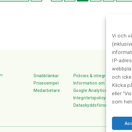
Vi och v
(inklusi
informat
IP-adres
webbplat
lm
Snabblänkar
Policies & integritet
och icke
Prisexempel
Information om Cookie-hante
Klicka p
Medarbetare
Google Analytics
eller "Vi
Integritetspolicy
som hels
Dataskyddsförordningen
Ac