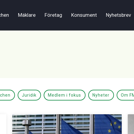
chen
Mäklare
Företag
Konsument
Nyhetsbrev
schen
Juridik
Medlem i fokus
Nyheter
Om F