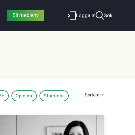
Bli medlem
Logga in
Sök
Sortera
MF
Opinion
Stämmor