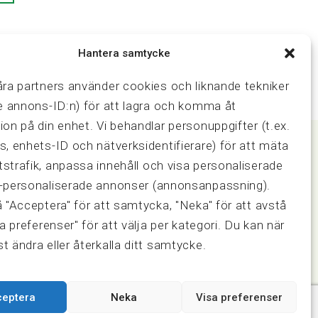
Hantera samtycke
åra partners använder cookies och liknande tekniker
ve annons-ID:n) för att lagra och komma åt
ion på din enhet. Vi behandlar personuppgifter (t.ex.
s, enhets-ID och nätverksidentifierare) för att mäta
strafik, anpassa innehåll och visa personaliserade
Samarbeten
-personaliserade annonser (annonsanpassning).
ring och
Press & media
å "Acceptera" för att samtycka, "Neka" för att avstå
Fastighetsmäklarinspektionen
sa preferenser" för att välja per kategori. Du kan när
FRN, Fastighetsmarknadens
t ändra eller återkalla ditt samtycke.
reklamationsnämnd
ceptera
Neka
Visa preferenser