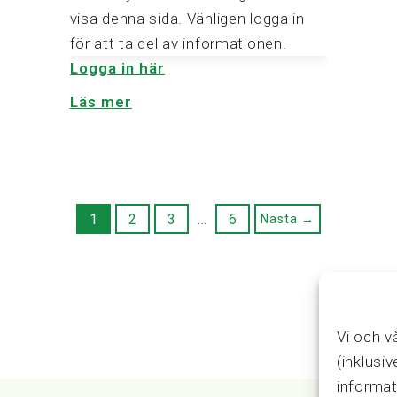
visa denna sida. Vänligen logga in
för att ta del av informationen.
Logga in här
Läs mer
1
2
3
…
6
Nästa →
Vi och v
(inklusi
informat