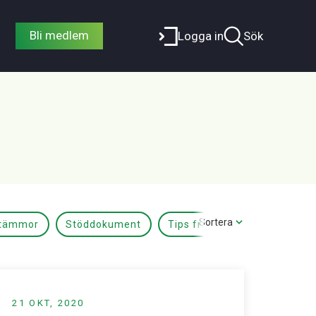
Bli medlem
Logga in
Sök
Sortera
tämmor
Stöddokument
Tips från juristen
21 OKT, 2020