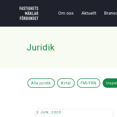
Om oss
Aktuellt
Brans
Juridik
Alla juridik
Avtal
FMI/FRN
Inspe
2 JUN, 2020