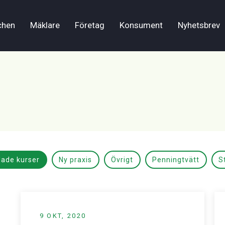
chen
Mäklare
Företag
Konsument
Nyhetsbrev
lade kurser
Ny praxis
Övrigt
Penningtvätt
S
9 OKT, 2020