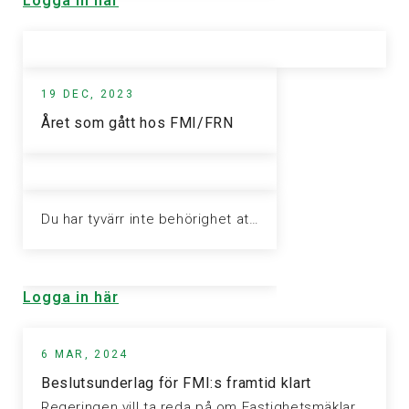
Logga in här
19 DEC, 2023
Året som gått hos FMI/FRN
Du har tyvärr inte behörighet att visa denna sida. Vänligen logga in för att ta del av informationen.
Logga in här
6 MAR, 2024
Beslutsunderlag för FMI:s framtid klart
Regeringen vill ta reda på om Fastighetsmäklarinspektionen (FMI) och Konsumentverket kan slås…