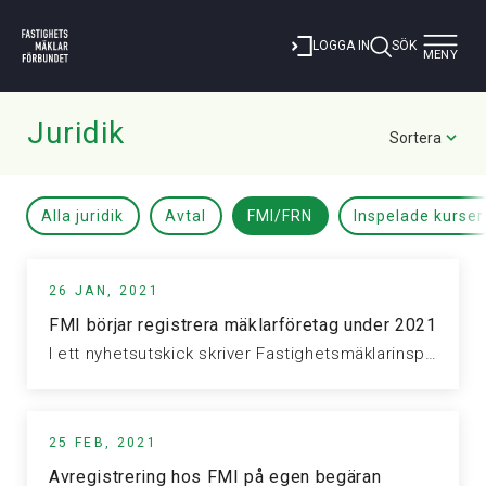
Toggle
LOGGA IN
SÖK
MENY
navigat
Juridik
Sortera
Alla juridik
Avtal
FMI/FRN
Inspelade kurser
26 JAN, 2021
FMI börjar registrera mäklarföretag under 2021
I ett nyhetsutskick skriver Fastighetsmäklarinspektionen (FMI) att de förbereder sig för den…
25 FEB, 2021
Avregistrering hos FMI på egen begäran