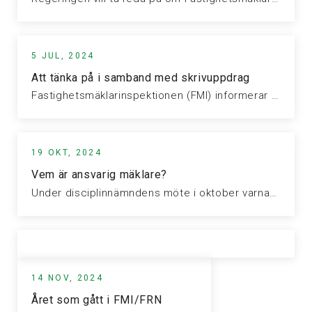
5 JUL, 2024
Att tänka på i samband med skrivuppdrag
Fastighetsmäklarinspektionen (FMI) informerar om vad du som fastighetsmäklare bör tänka på i…
19 OKT, 2024
Vem är ansvarig mäklare?
Under disciplinnämndens möte i oktober varnades en mäklare för att ha lämnat…
14 NOV, 2024
Året som gått i FMI/FRN