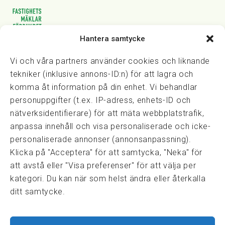
Hantera samtycke
Vasagatan 28, 111 20 Stockholm
08-82 14 30
kansli@fmf.se
Vi och våra partners använder cookies och liknande
tekniker (inklusive annons-ID:n) för att lagra och
komma åt information på din enhet. Vi behandlar
personuppgifter (t.ex. IP-adress, enhets-ID och
Snabblänkar
nätverksidentifierare) för att mäta webbplatstrafik,
Prisexempel
anpassa innehåll och visa personaliserade och icke-
Medarbetare
personaliserade annonser (annonsanpassning).
Policies & integritet
Klicka på "Acceptera" för att samtycka, "Neka" för
Information om Cookie-hantering och Google Analytics
att avstå eller "Visa preferenser" för att välja per
Integritetspolicy
kategori. Du kan när som helst ändra eller återkalla
Dataskyddsförordningen
ditt samtycke.
Samarbeten