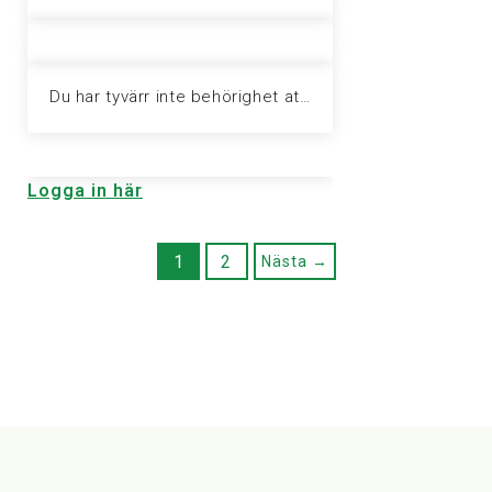
Du har tyvärr inte behörighet att visa denna sida. Vänligen logga in för att ta del av informationen.
Logga in här
1
2
Nästa →