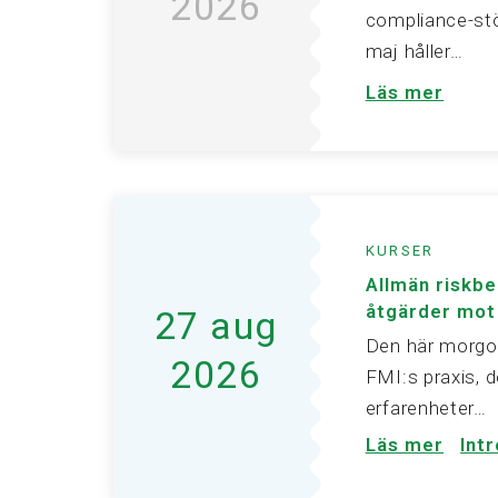
2026
compliance-stö
maj håller…
Läs mer
KURSER
Allmän riskb
åtgärder mot
27 aug
Den här morgo
2026
FMI:s praxis, d
erfarenheter…
Läs mer
Int