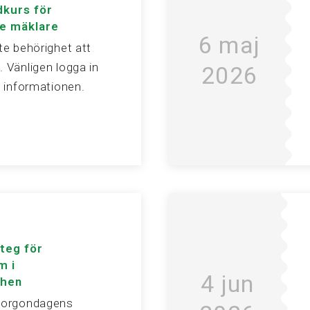
dkurs för
e mäklare
6 maj
nte behörighet att
. Vänligen logga in
2026
av informationen.
steg för
m i
4 jun
chen
 morgondagens