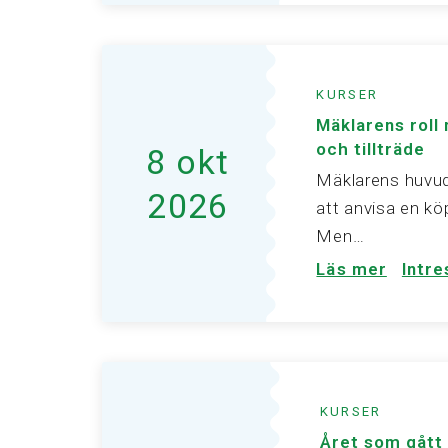
KURSER
Mäklarens roll
och tillträde
8 okt
Mäklarens huvud
2026
att anvisa en köp
Men…
Läs mer
Intr
KURSER
Året som gått