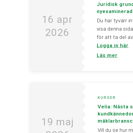
Juridisk grun
nyexaminerad
16 apr
Du har tyvärr i
visa denna sida
2026
för att ta del 
Logga in här
Läs mer
KURSER
Velia: Nästa 
kundkännedo
19 maj
mäklarbrans
Vill du se hur