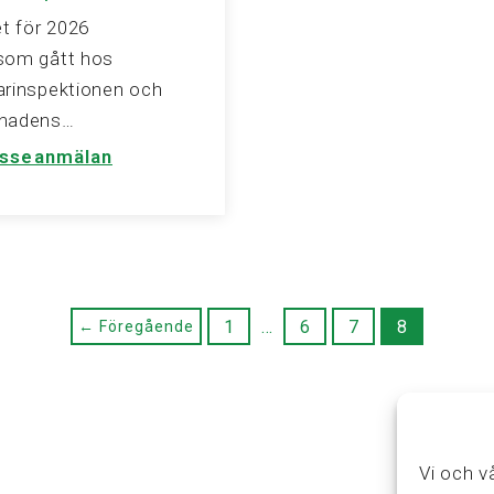
et för 2026
som gått hos
arinspektionen och
knadens…
esseanmälan
1
…
6
7
8
← Föregående
Vi och v