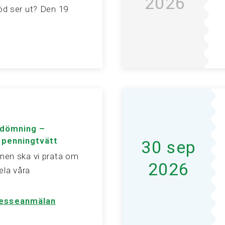
2026
d ser ut? Den 19
edömning –
 penningtvätt
30 sep
nen ska vi prata om
2026
ela våra
resseanmälan