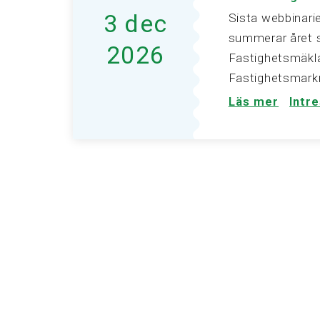
3 dec
Sista webbinari
summerar året 
2026
Fastighetsmäkl
Fastighetsmar
Läs mer
Intr