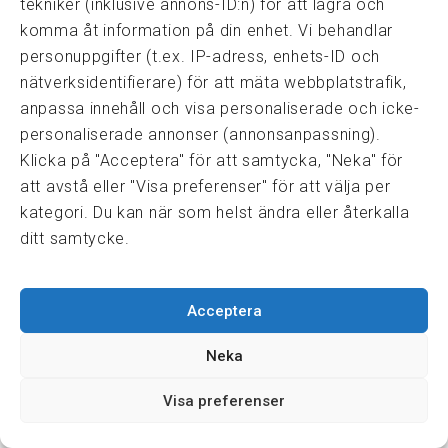
Information om Cookie-hantering och Google Analytics
tekniker (inklusive annons-ID:n) för att lagra och
Integritetspolicy
komma åt information på din enhet. Vi behandlar
Dataskyddsförordningen
personuppgifter (t.ex. IP-adress, enhets-ID och
nätverksidentifierare) för att mäta webbplatstrafik,
anpassa innehåll och visa personaliserade och icke-
Samarbeten
personaliserade annonser (annonsanpassning).
Press & media
Klicka på "Acceptera" för att samtycka, "Neka" för
Fastighetsmäklarinspektionen
att avstå eller "Visa preferenser" för att välja per
FRN, Fastighetsmarknadens reklamationsnämnd
kategori. Du kan när som helst ändra eller återkalla
ditt samtycke.
© FASTIGHETSMÄKLARFÖRBUNDET 2026
Acceptera
Neka
Visa preferenser