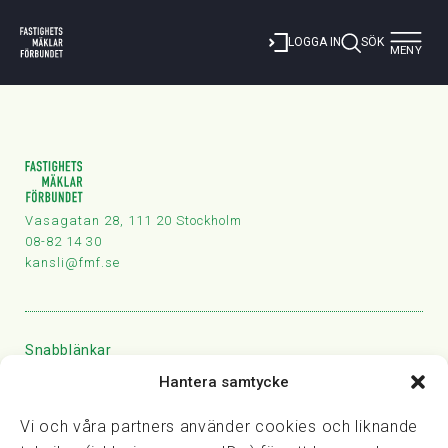
Toggle
LOGGA IN
SÖK
MENY
navigat
Vasagatan 28, 111 20 Stockholm
08-82 14 30
kansli@fmf.se
Snabblänkar
Prisexempel
Hantera samtycke
Medarbetare
Vi och våra partners använder cookies och liknande
Policies & integritet