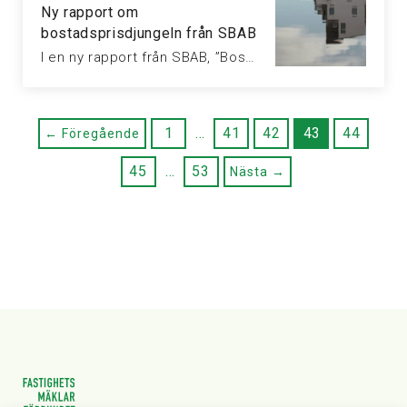
Ny rapport om
bostadsprisdjungeln från SBAB
I en ny rapport från SBAB, ”Bostadsprisdjungeln”, belyser banken olika metoder som…
1
…
41
42
43
44
← Föregående
45
…
53
Nästa →