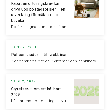
Kapat amorteringskrav kan
driva upp bostadspriser – en
utveckling för mäklare att
bevaka
De föreslagna lättnaderna i lånevillkor väntas öka efterfrågan på bostäder och driva…
18 NOV, 2024
Polisen bjuder in till webbinar
3 december: Spot-on! Kontanter och penningtvätt, klockan 09.00 Sverige går mot ett…
18 DEC, 2024
Styrelsen – om ett hållbart
2025
Hållbarhetsarbete är inget nytt fenomen inom fastighetsmäklarbranschen, men ändå ett ämne som…