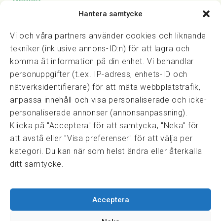
Hantera samtycke
Vasagatan 28, 111 20 Stockholm
08-82 14 30
kansli@fmf.se
Vi och våra partners använder cookies och liknande
tekniker (inklusive annons-ID:n) för att lagra och
komma åt information på din enhet. Vi behandlar
personuppgifter (t.ex. IP-adress, enhets-ID och
Snabblänkar
nätverksidentifierare) för att mäta webbplatstrafik,
Prisexempel
anpassa innehåll och visa personaliserade och icke-
Medarbetare
personaliserade annonser (annonsanpassning).
Policies & integritet
Klicka på "Acceptera" för att samtycka, "Neka" för
Information om Cookie-hantering och Google Analytics
att avstå eller "Visa preferenser" för att välja per
Integritetspolicy
kategori. Du kan när som helst ändra eller återkalla
Dataskyddsförordningen
ditt samtycke.
Samarbeten
Acceptera
Press & media
Fastighetsmäklarinspektionen