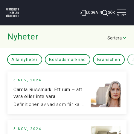
Toggle
LOGGA IN
SÖK
MENY
navigat
Nyheter
Sortera
Alla nyheter
Bostadsmarknad
Branschen
J
5 NOV, 2024
Carola Russmark: Ett rum – att
vara eller inte vara
Definitionen av vad som får kallas ett ”rum” i marknadsföring har länge…
5 NOV, 2024