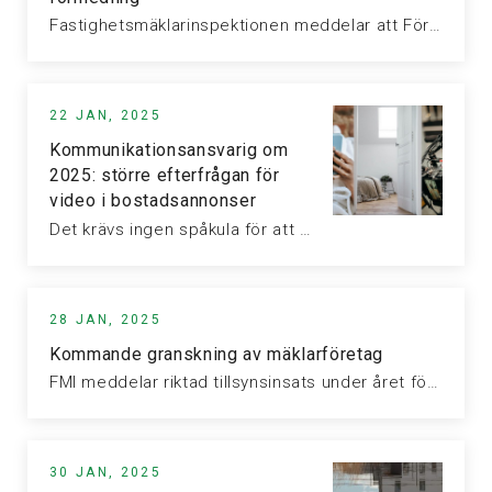
Fastighetsmäklarinspektionen meddelar att Förvaltningsdomstolen och kammarrätten har upphävt ett beslut om varning…
22 JAN, 2025
Kommunikationsansvarig om
2025: större efterfrågan för
video i bostadsannonser
Det krävs ingen spåkula för att lista ut att video kommer få…
28 JAN, 2025
Kommande granskning av mäklarföretag
FMI meddelar riktad tillsynsinsats under året för att granska mäklarföretagens skyldigheter enligt…
30 JAN, 2025