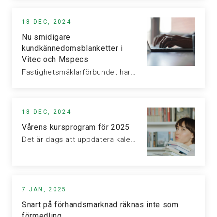
18 DEC, 2024
Nu smidigare
kundkännedomsblanketter i
Vitec och Mspecs
Fastighetsmäklarförbundet har tillsammans med Mäklarsamfundet arbetat fram nya kundkännedomsblanketter avseende både köpare…
18 DEC, 2024
Vårens kursprogram för 2025
Det är dags att uppdatera kalendern med vårens juridiska webbinarium. I vanlig…
7 JAN, 2025
Snart på förhandsmarknad räknas inte som
förmedling